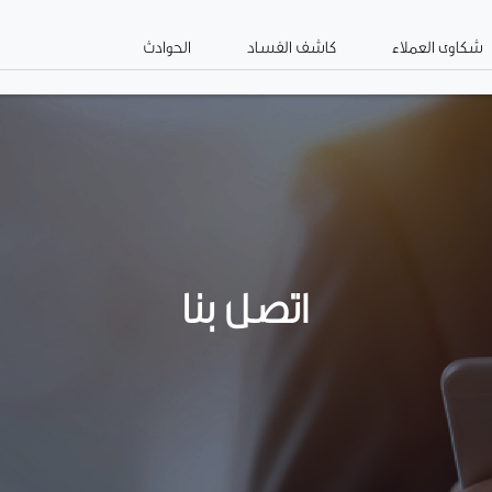
عن كفيك
إدارة
الاستثمار وت
شكاوى العملاء
كاشف الفساد
الحوادث
انفست
الأصول
الشركات
اتصل بنا