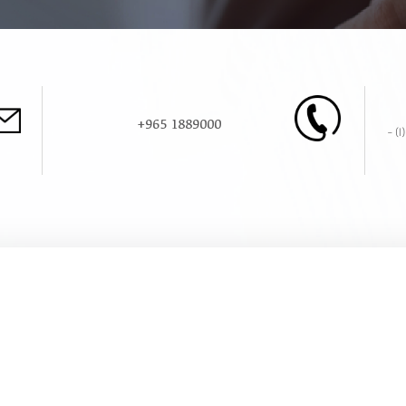
+965 1889000
برج خالد - الدور (10) القبلة - قطعة (1) -