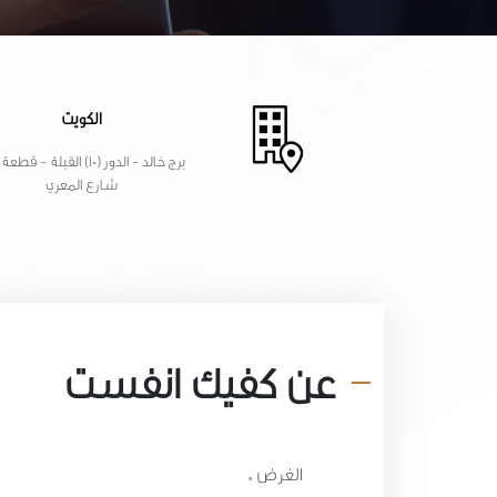
الكويت
شارع المعري
عن كفيك انفست
الغرض *