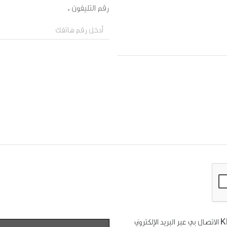
رقم التليفون *
نعم، أوافق على أنه يجوز لشركة KFIC Invest الاتصال بي عبر البريد الإلكتروني