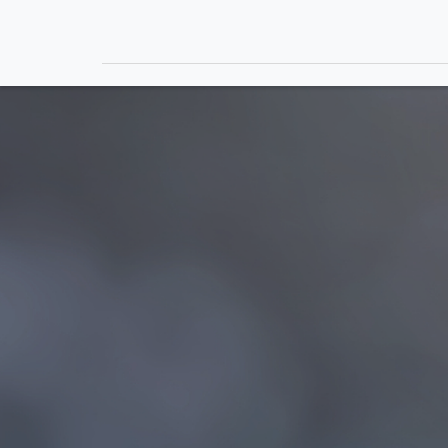
مويل
علاقات
الإندماج
المستثمرين