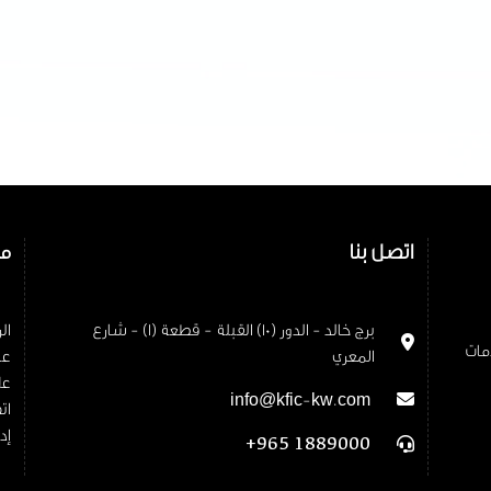
اتصل بنا
مو
برج خالد - الدور (10) القبلة - قطعة (1) - شارع
ال
مات
المعري
عن
عل
info@kfic-kw.com
ات
إد
+965 1889000