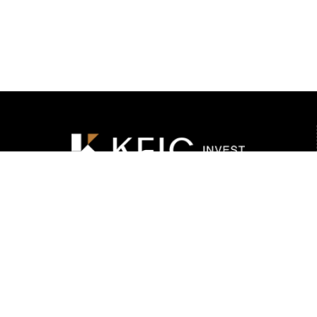
KFIC Invest is a regional financial services pioneer that
offers an extensive portfolio of investment products and
solutions that extend to asset management and
corporate finance